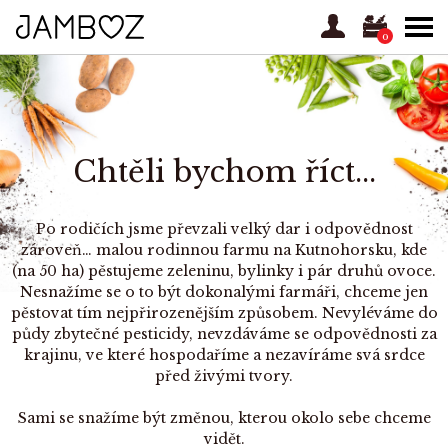
0
Chtěli bychom říct...
Po rodičích jsme převzali velký dar i odpovědnost
zároveň… malou rodinnou farmu na Kutnohorsku, kde
(na 50 ha) pěstujeme zeleninu, bylinky i pár druhů ovoce.
Nesnažíme se o to být dokonalými farmáři, chceme jen
pěstovat tím nejpřirozenějším způsobem. Nevyléváme do
půdy zbytečné pesticidy, nevzdáváme se odpovědnosti za
krajinu, ve které hospodaříme a nezavíráme svá srdce
před živými tvory.
Sami se snažíme být změnou, kterou okolo sebe chceme
vidět.