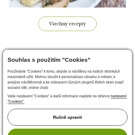
Všechny recepty
ČERSTVÉ
Souhlas s použitím "Cookies"
NOVINKY A AKCE
Používáme "Cookies" k tomu, abyste si návštěvu na našich stránkách
maximálně užili. Mohou sloužit k personalizaci obsahu a reklam, k
analýze návštěvnosti a ke zobrazení různých pluginů třetích stran (např.
socialní sítě, online chat).
Vaše nastavení "Cookies" a další informace najdete na stránce
nastavení
Beru na vědomí informace o
ochraně osobních údajů
"Cookies".
Ručně upravit