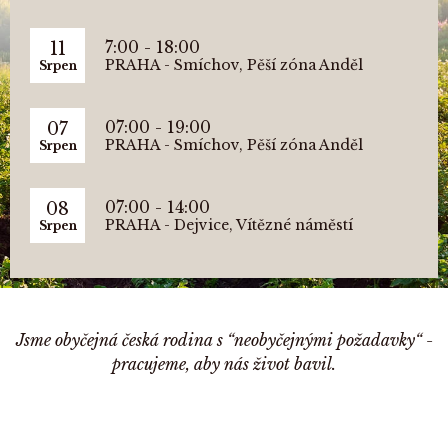
7:00 - 18:00
11
PRAHA - Smíchov, Pěší zóna Anděl
Srpen
07:00 - 19:00
07
PRAHA - Smíchov, Pěší zóna Anděl
Srpen
ÚVOD
07:00 - 14:00
08
PRAHA - Dejvice, Vítězné náměstí
Srpen
O NÁS
E-SHOP
RECEPTY
Jsme obyčejná česká rodina s “neobyčejnými požadavky“ -
FARMÁŘSKÉ TRHY
pracujeme, aby nás život bavil.
NAŠE ZELENINA
KONTAKT