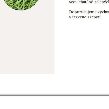
svou chutí od zelených
O NÁS
E-SHOP
Doporučujeme vyzkouš
s červenou řepou.
RECEPTY
FARMÁŘSKÉ TRHY
NAŠE ZELENINA
KONTAKT