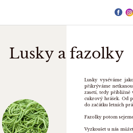
Lusky a fazolky
Lusky vyséváme jako
přikrýváme netkanou 
zasetí, tedy přibližn
cukrový hrášek. Od p
do začátku letních pr
Fazolky potom sejeme 
ÚVOD
Vyzkoušet u nás může