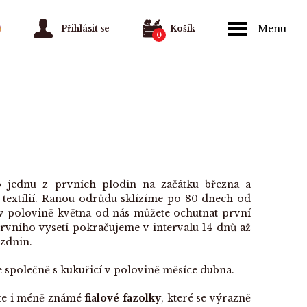
Menu
Přihlásit se
Košík
0
 jednu z prvních plodin na začátku března a
textílií. Ranou odrůdu sklízíme po 80 dnech od
ě v polovině května od nás můžete ochutnat první
rvního vysetí pokračujeme v intervalu 14 dnů až
ázdnin.
společně s kukuřicí v polovině měsíce dubna.
te i méně známé
fialové fazolky
, které se výrazně